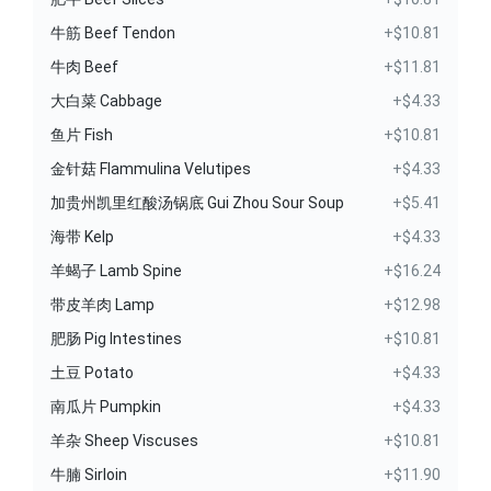
牛筋 Beef Tendon
+$10.81
牛肉 Beef
+$11.81
大白菜 Cabbage
+$4.33
鱼片 Fish
+$10.81
金针菇 Flammulina Velutipes
+$4.33
加贵州凯里红酸汤锅底 Gui Zhou Sour Soup
+$5.41
海带 Kelp
+$4.33
羊蝎子 Lamb Spine
+$16.24
带皮羊肉 Lamp
+$12.98
肥肠 Pig Intestines
+$10.81
土豆 Potato
+$4.33
南瓜片 Pumpkin
+$4.33
羊杂 Sheep Viscuses
+$10.81
牛腩 Sirloin
+$11.90