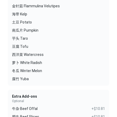
金针菇 Flammulina Velutipes
海带 Kelp
土豆 Potato
南瓜片 Pumpkin
芋头 Taro
豆腐 Tofu
西洋菜 Watercress
萝卜 White Radish
冬瓜 Winter Melon
腐竹 Yuba
Extra Add-ons
Optional
牛杂 Beef Offal
+$10.81
肥牛 Beef Slices
+$10.81